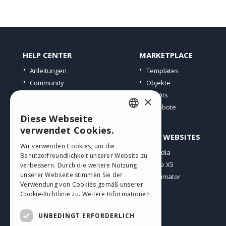
HELP CENTER
MARKETPLACE
Anleitungen
Templates
Community
Objekte
Websites von Nutzern
Credits
×
Angebote
Diese Webseite
ENGLISH
verwendet Cookies.
PROFIL
ANDERE WEBSITES
ITALIAN
Wir verwenden Cookies, um die
Meine Beiträge
Incomedia
Benutzerfreundlichkeit unserer Website zu
GERMAN
Meine Lizenz
WebSite X5
verbessern. Durch die weitere Nutzung
SPANISH
unserer Webseite stimmen Sie der
Download
WebAnimator
Verwendung von Cookies gemäß unserer
Webhosting
PORTUGUESE
Cookie-Richtlinie zu.
Weitere Informationen
Meine Credits
POLISH
UNBEDINGT ERFORDERLICH
RUSSIAN