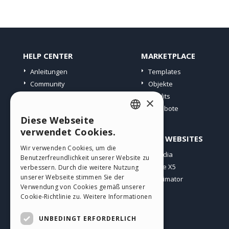
HELP CENTER
MARKETPLACE
Anleitungen
Templates
Community
Objekte
Websites von Nutzern
Credits
×
Angebote
Diese Webseite
ENGLISH
verwendet Cookies.
PROFIL
ANDERE WEBSITES
ITALIAN
Wir verwenden Cookies, um die
Meine Beiträge
Incomedia
Benutzerfreundlichkeit unserer Website zu
GERMAN
Meine Lizenz
WebSite X5
verbessern. Durch die weitere Nutzung
SPANISH
unserer Webseite stimmen Sie der
Download
WebAnimator
Verwendung von Cookies gemäß unserer
Webhosting
PORTUGUESE
Cookie-Richtlinie zu.
Weitere Informationen
Meine Credits
POLISH
UNBEDINGT ERFORDERLICH
RUSSIAN