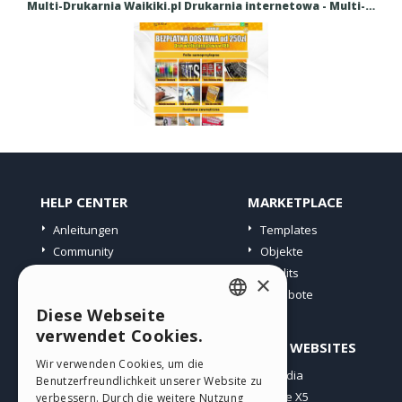
Multi-Drukarnia Waikiki.pl Drukarnia internetowa - Multi-Drukarnia Waikiki.pl Drukarnia internetowa
HELP CENTER
MARKETPLACE
Anleitungen
Templates
Community
Objekte
Websites von Nutzern
Credits
×
Angebote
Diese Webseite
ENGLISH
verwendet Cookies.
PROFIL
ANDERE WEBSITES
ITALIAN
Wir verwenden Cookies, um die
Meine Beiträge
Incomedia
Benutzerfreundlichkeit unserer Website zu
GERMAN
Meine Lizenz
WebSite X5
verbessern. Durch die weitere Nutzung