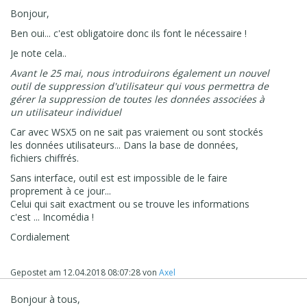
fonction de ces paramètres. Google Analytics supprime
Bonjour,
automatiquement les données d'utilisateur et
Ben oui... c'est obligatoire donc ils font le nécessaire !
d'événement antérieures à la période de conservation
sélectionnée. Notez que ces paramètres n'affecteront
Je note cela..
pas les rapports basés sur des données agrégées.
Avant le 25 mai, nous introduirons également un nouvel
Action: Veuillez vérifier ces paramètres de conservation
outil de suppression d'utilisateur qui vous permettra de
des données et les modifier au besoin.
gérer la suppression de toutes les données associées à
Avant le 25 mai, nous introduirons également un nouvel
un utilisateur individuel
outil de suppression d'utilisateur qui vous permettra de
gérer la suppression de toutes les données associées à
Car avec WSX5 on ne sait pas vraiement ou sont stockés
un utilisateur individuel (par exemple un visiteur du
les données utilisateurs... Dans la base de données,
site) à partir de vos propriétés Google Analytics et / ou
fichiers chiffrés.
Analytics 360. Ce nouvel outil automatisé fonctionnera
Sans interface, outil est est impossible de le faire
en fonction des identifiants communs envoyés à l'ID du
proprement à ce jour...
client Google Analytics (cookie standard de Google
Celui qui sait exactment ou se trouve les informations
Analytics), à l'ID utilisateur (si activé) ou à l'ID de
c'est ... Incomédia !
l'application (si vous utilisez Google Analytics pour
Firebase). Les détails seront bientôt disponibles sur
Cordialement
notre site de développeurs.
Comme toujours, nous restons engagés à fournir des
moyens de protéger vos données. Google Analytics et
Gepostet am
12.04.2018 08:07:28
von
Axel
Google Analytics 360 continueront d'offrir un certain
nombre d'autres fonctionnalités et politiques en
Bonjour à tous,