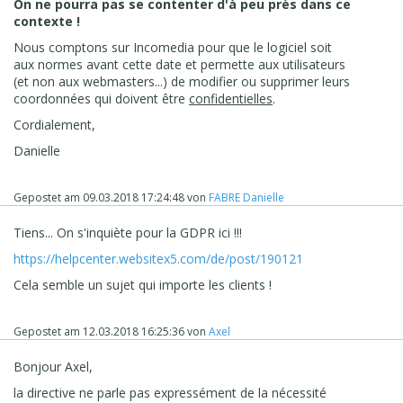
personnel.... Si le mot de passe n'est pas une
On ne pourra pas se contenter d'à peu près dans ce
donnée à caractère personnel, faut m'expliquer
contexte !
ici les mots de passe en clair dans la base !!!!!
Nous comptons sur Incomedia pour que le logiciel soit
aux normes avant cette date et permette aux utilisateurs
(et non aux webmasters...) de modifier ou supprimer leurs
coordonnées qui doivent être
confidentielles
.
Cordialement,
Danielle
Gepostet am
09.03.2018 17:24:48
von
FABRE Danielle
Tiens... On s'inquiète pour la GDPR ici !!!
https://helpcenter.websitex5.com/de/post/190121
Cela semble un sujet qui importe les clients !
J'ai aussi déjà indiqué dans un autre post que le
mot de
passe est envoyé en clair dans l'email
lorsque l'on
clique sur l'option '
jai perdu mon mot de passe
'.
Gepostet am
12.03.2018 16:25:36
von
Axel
Cela n'est
pas du tout sécurisé.
.. Normalement on doit
Bonjour Axel,
recevoir un lien pour changer son mot de passe... et le
mot de passe ne doit
JAMAIS etre divulgué.
..
la directive ne parle pas expressément de la nécessité