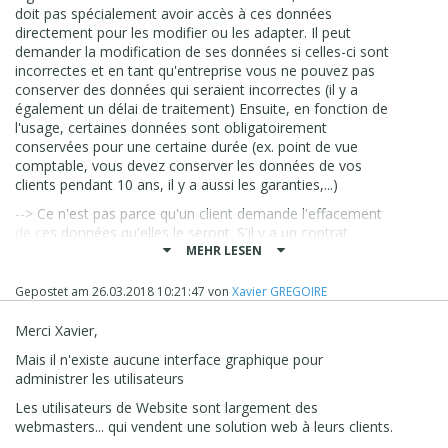
doit pas spécialement avoir accès à ces données
directement pour les modifier ou les adapter. Il peut
demander la modification de ses données si celles-ci sont
incorrectes et en tant qu'entreprise vous ne pouvez pas
conserver des données qui seraient incorrectes (il y a
également un délai de traitement) Ensuite, en fonction de
l'usage, certaines données sont obligatoirement
conservées pour une certaine durée (ex. point de vue
comptable, vous devez conserver les données de vos
clients pendant 10 ans, il y a aussi les garanties,...)
--> Ce n'est pas parce qu'un client demande l'effacement
de ces données qu'elles le seront. S'il y a un contrat
encours, il n'y aura pas d'effacement.
MEHR LESEN
La GDPR arrive mais il faut relativiser... ça remplace en
Gepostet am
26.03.2018 10:21:47
von
Xavier GREGOIRE
quelque sorte la protection de la vie privée mais à l'échelle
européenne et valable pour les entreprises étrangères
Merci Xavier,
hors Europe.
Mais il n'existe aucune interface graphique pour
Cordialement,
administrer les utilisateurs
Les utilisateurs de Website sont largement des
Xavier
webmasters... qui vendent une solution web à leurs clients.