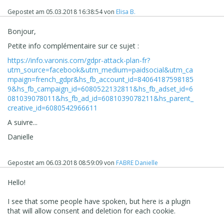
Gepostet am
05.03.2018 16:38:54
von
Elisa B.
Bonjour,
Petite info complémentaire sur ce sujet :
https://info.varonis.com/gdpr-attack-plan-fr?
utm_source=facebook&utm_medium=paidsocial&utm_ca
mpaign=french_gdpr&hs_fb_account_id=84064187598185
9&hs_fb_campaign_id=6080522132811&hs_fb_adset_id=6
081039078011&hs_fb_ad_id=6081039078211&hs_parent_
creative_id=6080542966611
A suivre...
Danielle
Gepostet am
06.03.2018 08:59:09
von
FABRE Danielle
Hello!
I see that some people have spoken, but here is a plugin
that will allow consent and deletion for each cookie.