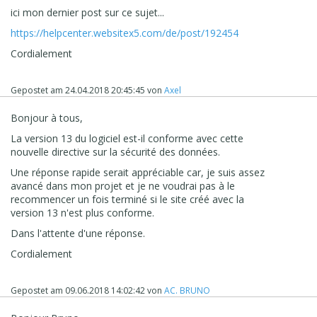
matière de collecte, d'utilisation et de conservation des
ici mon dernier post sur ce sujet...
données pour vous aider à protéger vos données. Par
exemple, les fonctionnalités de cookies
https://helpcenter.websitex5.com/de/post/192454
personnalisables, de confidentialité, de partage de
Cordialement
données, de suppression de données à la fin du compte
et d'anonymisation IP peuvent s'avérer utiles pour
évaluer l'impact du GDPR sur la situation et
Gepostet am
24.04.2018 20:45:45
von
Axel
l'implémentation de Google Analytics.
Mises à jour relatives au contrat et au consentement de
Bonjour à tous,
l'utilisateur
Changements de contrat
La version 13 du logiciel est-il conforme avec cette
Depuis août dernier, Google met à jour nos conditions
nouvelle directive sur la sécurité des données.
contractuelles pour de nombreux produits, reflétant le
Une réponse rapide serait appréciable car, je suis assez
statut de Google en tant que processeur de données ou
avancé dans mon projet et je ne voudrai pas à le
contrôleur de données en vertu de la nouvelle loi (voir
recommencer un fois terminé si le site créé avec la
la classification complète de nos produits Ads). Les
version 13 n'est plus conforme.
nouveaux termes GDPR compléteront votre contrat
actuel avec Google et entreront en vigueur le 25 mai
Dans l'attente d'une réponse.
2018.
Cordialement
Dans Google Analytics et Google Analytics 360, Google
fonctionne comme un processeur de données
personnelles traitées dans le service.
Gepostet am
09.06.2018 14:02:42
von
AC. BRUNO
Pour les clients Google Analytics basés en dehors de
l'EEE et tous les clients d'Analytics 360, des conditions