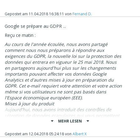
Gepostet am
11.04.2018 16:38:11
von
Fernand D.
Google se prépare au GDPR ...
Reçu ce matin :
Au cours de l'année écoulée, nous avons partagé
comment nous nous préparons à répondre aux
exigences du GDPR, la nouvelle loi sur la protection des
données qui entrera en vigueur le 25 mai 2018. Nous
en partageons aujourd'hui plus sur les changements
importants pouvant affecter vos données Google
Analytics et d'autres mises à jour en préparation du
GDPR. Cet e-mail requiert votre attention et votre action
même si vos utilisateurs ne sont pas basés dans
l'Espace économique européen (EEE).
Mises à jour du produit
Aujourd'hui, nous avons introduit des contrôles de
rétention de données granulaires qui vous permettent
de gérer la durée de conservation de vos données
MEHR LESEN
d'utilisateur et d'événement sur nos serveurs. À
compter du 25 mai 2018, les données relatives aux
Gepostet am
12.04.2018 05:24:18
von
Albert X
utilisateurs et aux événements seront conservées en