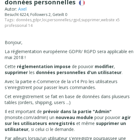
données personnelles
Autor:
Axel
Besucht 6224, Followers 2, Geteilt 0
Tags::
données
,
gdpr
,
loi
,
personnelles
,
rgpd
,
supprimer
,
website x5
professional 14
Bonjour,
La réglementation européenne GDPR/ RGPD sera applicable en
mai 2018 !
Cette
réglementation impose
de pouvoir
modifier
,
supprimer
les
données personnelles d'un utilisateur
.
Avec la partie e-Commerce de la v14 Pro les utilisateurs
s'enregistrent pour passer leurs commandes.
Cet enregistrement se fait en base de données dans plusieurs
tables (orders, shipping, users ...)
Il est important de
prévoir dans la partie "Admin"
(monsite.com/admin) un
nouveau module
pour pouvoir
agir
sur les utilisateurs enregistrés
et même
supprimer un
utilisateur
, si celui ci le demande.
Par ailleurs lorsqu'un utilisateur s'enregistre pourpassee une