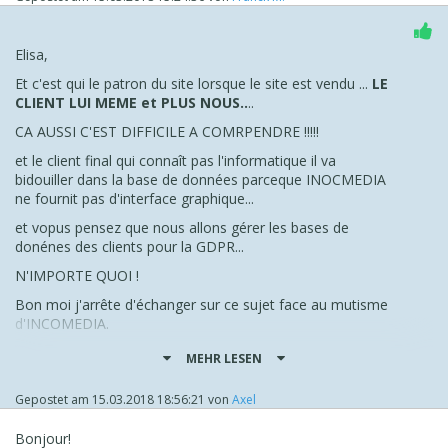
Elisa,
Et c'est qui le patron du site lorsque le site est vendu ...
LE
CLIENT LUI MEME et PLUS NOUS..
..
CA AUSSI C'EST DIFFICILE A COMRPENDRE !!!!!
et le client final qui connaît pas l'informatique il va
bidouiller dans la base de données parceque INOCMEDIA
ne fournit pas d'interface graphique...
et vopus pensez que nous allons gérer les bases de
donénes des clients pour la GDPR...
N'IMPORTE QUOI !
Bon moi j'arrête d'échanger sur ce sujet face au mutisme
d'INCOMEDIA.
c'est regrettable de voir un
manque de
MEHR LESEN
professionalisme si élévé... Mais bon nobody is
perfect.
Gepostet am
15.03.2018 18:56:21
von
Axel
Je regrette cet achat... et je vais le faire savoir. Interne
permet de rapidement diffuser de l'information.
Bonjour!