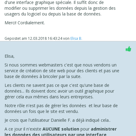
d'une interface graphique spéciale. Il suffit donc de
Glop pas glop.
modifier ou supprimer les données depuis la gestion des
J'accorde que la sécurité informatique est un métier... Et
usagers du logiciel ou depuis la base de données.
quand on sait pas on écoute ceux qui savent. Juste un peu
Merci! Cordialement.
de bon sens.
Voila ... Tout cela doit être
fait avant le 25 Mai 2018 a
minima.
..
Gepostet am
12.03.2018 16:43:24
von
Elisa B.
Allez je laisse bosser Incomedia, si vous souhaitez
écouter les clients et suivre la réglementation
Elisa,
européenne
Si nous sommes webmasters c'est que nous vendons un
Moi aussi j'espère avoir clarifié le sujet.
service de création de site web pour des clients et pas une
Cordialement
base de données à bricoler par la suite.
Les clients ne savent pas ce que c'est qu'une base de
données... Ils doivent donc avoir un outil graphique pour
gérer cela eux mêmes dans leurs entreprises.
Notre rôle n'est pas de gérer les données et leur base de
données un fois que le site est vendu.
Je crois que l'utilisateur Danielle F. a déjà indiqué cela..
A ce jour il n'existe
AUCUNE solution
pour
administrer
les données des utilisateurs par une interface