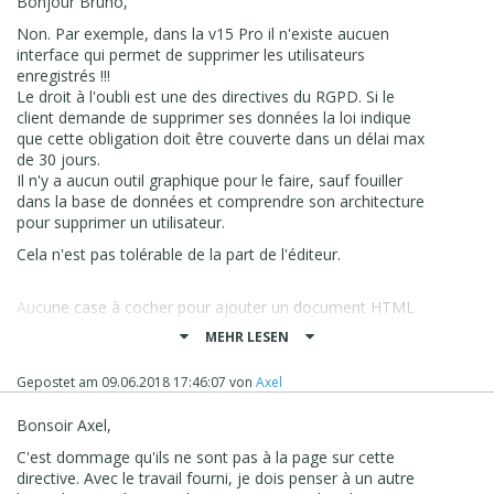
Bonjour Bruno,
de traitement des données mises à jour sont
Non. Par exemple, dans la v15 Pro il n'existe aucuen
disponibles pour votre examen / acceptation dans vos
interface qui permet de supprimer les utilisateurs
comptes (Paramètres de compte Admin ➝).
enregistrés !!!
Pour les clients Google Analytics basés dans l'EEE, les
Le droit à l'oubli est une des directives du RGPD. Si le
termes de traitement des données mis à jour ont déjà
client demande de supprimer ses données la loi indique
été inclus dans vos termes.
que cette obligation doit être couverte dans un délai max
Si vous n'utilisez pas Google pour l'utilisation de nos
de 30 jours.
produits de mesure, vous devez demander conseil aux
Il n'y a aucun outil graphique pour le faire, sauf fouiller
parties avec lesquelles vous avez conclu un contrat.
dans la base de données et comprendre son architecture
pour supprimer un utilisateur.
Mise à jour de la politique de consentement de l'UE
Conformément à nos règles en matière de
Cela n'est pas tolérable de la part de l'éditeur.
fonctionnalités publicitaires, les clients Google Analytics
et Google Analytics 360 utilisant des fonctionnalités
Aucune case à cocher pour ajouter un document HTML
publicitaires doivent respecter la politique de
comme les CGV par exemple et forcer l'utilisateur à
consentement de l'utilisateur de Google. La politique de
MEHR LESEN
cocher la case... Faut jouer avec la case conditions
consentement de l'utilisateur de l'UE de Google est en
d'utilsiation et un message texte à ajouter... C'est pas
cours de mise à jour pour refléter les nouvelles
Gepostet am
09.06.2018 17:46:07
von
Axel
top... Ca bricole quoi..
exigences légales du GDPR. Il définit vos responsabilités
en matière de divulgation et d'obtention du
Incomedia communique sur un objet gratuit (
iubenda
Bonsoir Axel,
consentement des utilisateurs finaux de vos sites et de
Privacy Policy) pour ajouter une 'Policy'... l'objet est gratuit
vos applications dans l'EEE.
C'est dommage qu'ils ne sont pas à la page sur cette
mais l'abonnement chez Iubenda non.. !!!!
Action: Même si vous n'êtes pas basé dans l'EEE,
directive. Avec le travail fourni, je dois penser à un autre