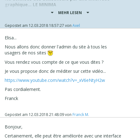
graphique... LE MINIMA
MEHR LESEN
je reprends donc ce que Danielle ci dessus à indiqué.
On ne pourra pas se contenter d'à peu près dans ce
Gepostet am
12.03.2018 18:57:27
von
Axel
contexte !
Nous comptons sur Incomedia pour que le logiciel soit
Elisa...
aux normes avant cette date et permette aux utilisateurs
Nous allons donc donner l'admin du site à tous les
(et non aux webmasters...) de modifier ou supprimer leurs
usagers de nos sites
coordonnées qui doivent être
confidentielles
.
Vous rendez vous compte de ce que vous dites ?
C'est drôle tout de même d'avoir la nécessité de poster
+
de 15 messages
de différentes personnes pour que
Je vous propose donc de méditer sur cette vidéo...
Incomedia comprenne !!!!
https://www.youtube.com/watch?v=_xV6eNtyH2w
J'ai déjà suffisamment documenté ce problème, et
je n'y
Pas cordialement.
prendrais plus part.
Franck
Je
perd trop de temps dans des explications
qui sont
réglementées par une loi !!!
Gepostet am
12.03.2018 21:48:09
von
Franck M.
Si Incomedia ne fait rien dans le bons sens, il faut juste
que nous préparions de notre côté (les webmasters) un
Bonjour,
document pour nos clients pour indiquer que notre
fournisseur "Incomedia" ne respecte pas la loi
Certainement, elle peut être améliorée avec une interface
Européenne GDPR dans la solution qu'ils vendent nosu