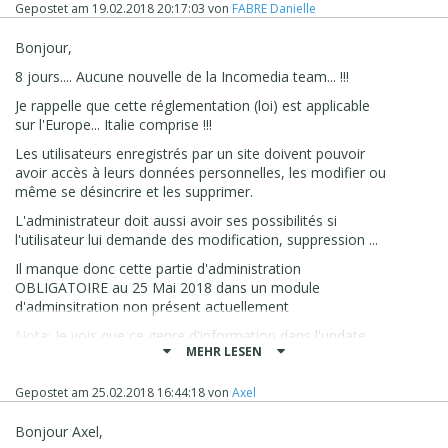
Gepostet am
19.02.2018 20:17:03
von
FABRE Danielle
Bonjour,
8 jours.... Aucune nouvelle de la Incomedia team... !!!
Je rappelle que cette réglementation (loi) est applicable
sur l'Europe... Italie comprise !!!
Les utilisateurs enregistrés par un site doivent pouvoir
avoir accès à leurs données personnelles, les modifier ou
même se désincrire et les supprimer.
L'administrateur doit aussi avoir ses possibilités si
l'utilisateur lui demande des modification, suppression ...
Il manque donc cette partie d'administration
OBLIGATOIRE au 25 Mai 2018 dans un module
d'adminsitration non présent actuellement
Nota: Je vois que ce genre d'information dans l'update
MEHR LESEN
protection devrait être immédiatement pris en compte par
Incomédia et indiquer le délai de mise en place...
Gepostet am
25.02.2018 16:44:18
von
Axel
A nouveau , nous payons l'update protection et la loi
européenne impose des règles.
Bonjour Axel,
A incomédia de les respecter dans les délais non !