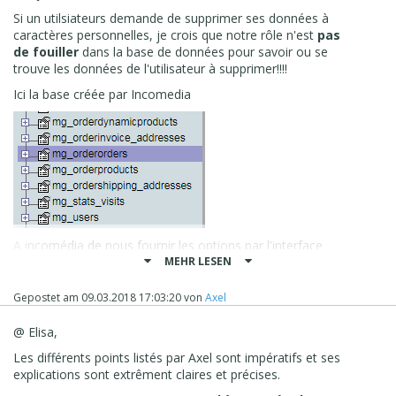
Si un utilsiateurs demande de supprimer ses données à
caractères personnelles, je crois que notre rôle n'est
pas
de fouiller
dans la base de données pour savoir ou se
trouve les données de l'utilisateur à supprimer!!!!
Ici la base créée par Incomedia
A incomédia de nous fournir les options par l'interface
graphique pour supprimer définitivement les coordonnées
MEHR LESEN
d'un utilisateur.
Gepostet am
09.03.2018 17:03:20
von
Axel
De plus et
j'ai déjà signalé
que la
base de données
n'est pas sécurisée.
Les
mots de passe sont inscrits
@ Elisa,
en clair.
..
Les différents points listés par Axel sont impératifs et ses
Là aussi ce n'est pas
conforme à la RGPD
qui demande
explications sont extrêment claires et précises.
de
garantir la sécurité des données à caractère