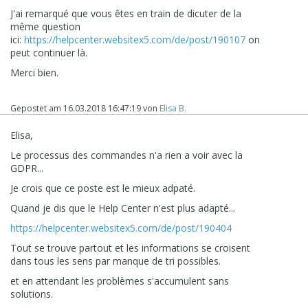
Vais regarder la concurrence... Y'a 2 logiciels Français qui
J'ai remarqué que vous êtes en train de dicuter de la
existent dans ce domaine...
même question
ici:
https://helpcenter.websitex5.com/de/post/190107
on
peut continuer là.
Merci bien.
Gepostet am
16.03.2018 16:47:19
von
Elisa B.
Elisa,
Le processus des commandes n'a rien a voir avec la
GDPR...
Je crois que ce poste est le mieux adpaté.
Quand je dis que le Help Center n'est plus adapté...
https://helpcenter.websitex5.com/de/post/190404
Tout se trouve partout et les informations se croisent
dans tous les sens par manque de tri possibles.
et en attendant les problèmes s'accumulent sans
solutions.