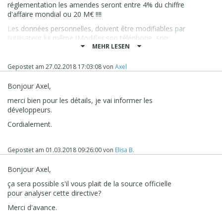
réglementation les amendes seront entre 4% du chiffre
d'affaire mondial ou 20 M€ !!!!
Les données personnelles, doivent être modifiables par
l'utilisateur lui même (Modifier son téléphone, son
MEHR LESEN
adresse de facturation, de livraison ... etc) ou
éventuellement par l'administrateur aussi (page Admin par
exemple ou gestion des accès avec plus d'options).
Gepostet am
27.02.2018 17:03:08
von
Axel
L'étape
Étape 1 - Paramètres > Section Avancés > Gestion
Bonjour Axel,
de l'accès ne permet pas cela ...
merci bien pour les détails, je vai informer les
Il faut donc ajouter une partie à Website qui est
développeurs.
manquante.
Cordialement.
Cordialement
Gepostet am
01.03.2018 09:26:00
von
Elisa B.
Bonjour Axel,
ça sera possible s'il vous plait de la source officielle
pour analyser cette directive?
Merci d'avance.