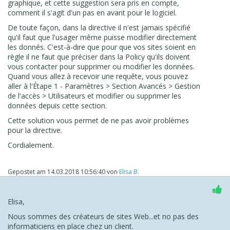
graphique, et cette suggestion sera pris en compte,
vendent.
comment il s'agit d'un pas en avant pour le logiciel.
Nota: Il y a d'autres utilisateurs qui commencent à parler
De toute façon, dans la directive il n'est jamais spécifié
GDPR / cookies / données utilisateurs...
qu'il faut que l'usager même puisse modifier directement
les donnés. C'est-à-dire que pour que vos sites soient en
Cordialement
règle il ne faut que préciser dans la Policy qu'ils doivent
vous contacter pour supprimer ou modifier les données.
Quand vous allez à recevoir une requête, vous pouvez
aller à l'Étape 1 - Paramètres > Section Avancés > Gestion
de l'accès > Utilisateurs et modifier ou supprimer les
données depuis cette section.
Cette solution vous permet de ne pas avoir problèmes
pour la directive.
Cordialement.
Gepostet am
14.03.2018 10:56:40
von
Elisa B.
Elisa,
Nous sommes des créateurs de sites Web...et no pas des
informaticiens en place chez un client.