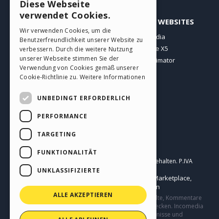
Diese Webseite
ENGLISH
verwendet Cookies.
PROFIL
ANDERE WEBSITES
ITALIAN
Wir verwenden Cookies, um die
Meine Beiträge
Incomedia
Benutzerfreundlichkeit unserer Website zu
GERMAN
Meine Lizenz
WebSite X5
verbessern. Durch die weitere Nutzung
SPANISH
unserer Webseite stimmen Sie der
Download
WebAnimator
Verwendung von Cookies gemäß unserer
Webhosting
PORTUGUESE
Cookie-Richtlinie zu.
Weitere Informationen
Meine Credits
POLISH
UNBEDINGT ERFORDERLICH
RUSSIAN
PERFORMANCE
FRENCH
TARGETING
Deutsch
FUNKTIONALITÄT
Incomedia s.r.l.
Copyright © 2026
Alle Rechte vorbehalten. P.IVA
IT07514640015
UNKLASSIFIZIERTE
Help Center / Marketplace
Nutzungsbedingungen WebSite X5:
,
Templates
Objects
Datenschutzbestimmungen
,
|
ALLE AKZEPTIEREN
Diese Seite enthält von Benutzern eingereichte Inhalte, Kommentare
und Meinungen und besteht nur zu Informationszwecken. Incomedia
lehnt jegliche Haftung für die Handlungen, Versäumnisse und