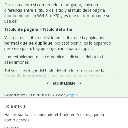
Disculpa ahora si comprendo tu pregunta, hay una
diferencia entre el título del sitio y el titulo de la página
(por lo menos en WebSite X5) y es que el formato que se
usa es:
Título de página - Título del sitio
Y si repites el título del sitio en el título de la página
es
normal que se duplique
. No está bien ni es lo esperado
pero eso pasa, hay que ingeniarse para acoplar.
Lamentablemente es como dice el dicho: si del cielo te
caen limones...
Tal vez si en lugar del título del sitio lo tomas como
la
frase de la empresa
, quedaría mejor por ejemplo:
Seriedad, compromiso y excelencia.
MEHR LESEN
Así quedaría el título completo:
Alquiler de furgonetas
en Collado Villalba y Madrid - Seriedad, compromiso
Gepostet am
01.08.2018 03:58:06
von
Jorge M.
y excelencia.
Hola Iñaki J.
Si de todas maneras piensas que Incomedia debe de
presentar una opción a esta consulta crea una IDEA y
Has probado si eliminando el Título en Ajustes, queda
exponla a los desarrolladores, recuerdo que este tema ya
como deseas.
se trató una vez solo que no recuerdo el momento ni la