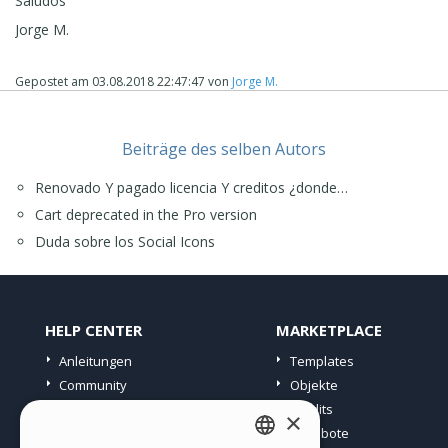
Saludos
versión.
Jorge M.
Saludos
Jorge M.
Gepostet am
03.08.2018 22:47:47
von
Jorge M.
Beiträge des selben Autors
Renovado Y pagado licencia Y creditos ¿donde…
Cart deprecated in the Pro version
Duda sobre los Social Icons
HELP CENTER
MARKETPLACE
Anleitungen
Templates
Community
Objekte
Websites von Nutzern
Credits
×
Angebote