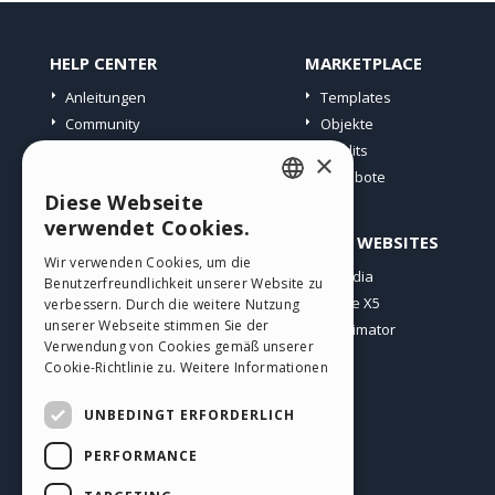
HELP CENTER
MARKETPLACE
Anleitungen
Templates
Community
Objekte
Websites von Nutzern
Credits
×
Angebote
Diese Webseite
ENGLISH
verwendet Cookies.
PROFIL
ANDERE WEBSITES
ITALIAN
Wir verwenden Cookies, um die
Meine Beiträge
Incomedia
Benutzerfreundlichkeit unserer Website zu
GERMAN
Meine Lizenz
WebSite X5
verbessern. Durch die weitere Nutzung
SPANISH
unserer Webseite stimmen Sie der
Download
WebAnimator
Verwendung von Cookies gemäß unserer
Webhosting
PORTUGUESE
Cookie-Richtlinie zu.
Weitere Informationen
Meine Credits
POLISH
UNBEDINGT ERFORDERLICH
RUSSIAN
PERFORMANCE
FRENCH