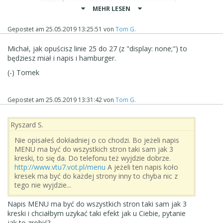
MEHR LESEN
You will get this effect:
Gepostet am
25.05.2019 13:25:51
von
Tom G.
Michał, jak opuścisz linie 25 do 27 (z "display: none;") to
będziesz miał i napis i hamburger.
(-) Tomek
Gepostet am
25.05.2019 13:31:42
von
Tom G.
Ryszard S.
Nie opisałeś dokładniej o co chodzi. Bo jeżeli napis
MENU ma być do wszystkich stron taki sam jak 3
kreski, to się da. Do telefonu też wyjdzie dobrze.
I hope it is what you are looking for.
http://www.vtu7.vot.pl/menu
A jeżeli ten napis koło
kresek ma być do każdej strony inny to chyba nic z
tego nie wyjdzie...
Napis MENU ma być do wszystkich stron taki sam jak 3
kreski i chciałbym uzykać taki efekt jak u Ciebie, pytanie
jak to zrobić?