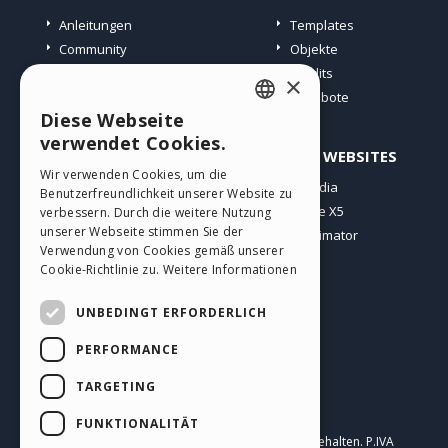
Anleitungen
Templates
Community
Objekte
Websites von Nutzern
Credits
×
Angebote
Diese Webseite
ENGLISH
verwendet Cookies.
PROFIL
ANDERE WEBSITES
ITALIAN
Wir verwenden Cookies, um die
Meine Beiträge
Incomedia
Benutzerfreundlichkeit unserer Website zu
GERMAN
Meine Lizenz
WebSite X5
verbessern. Durch die weitere Nutzung
SPANISH
unserer Webseite stimmen Sie der
Download
WebAnimator
Verwendung von Cookies gemäß unserer
Webhosting
PORTUGUESE
Cookie-Richtlinie zu.
Weitere Informationen
Meine Credits
POLISH
UNBEDINGT ERFORDERLICH
RUSSIAN
PERFORMANCE
FRENCH
TARGETING
Deutsch
FUNKTIONALITÄT
Incomedia s.r.l.
Copyright © 2026
Alle Rechte vorbehalten. P.IVA