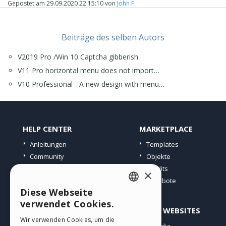
Gepostet am
29.09.2020 22:15:10
von
John F.
Beiträge des selben Autors
V2019 Pro /Win 10 Captcha gibberish
V11 Pro horizontal menu does not import…
V10 Professional - A new design with menu…
HELP CENTER
MARKETPLACE
Anleitungen
Templates
Community
Objekte
Websites von Nutzern
Credits
×
Angebote
Diese Webseite
ENGLISH
verwendet Cookies.
PROFIL
ANDERE WEBSITES
ITALIAN
Wir verwenden Cookies, um die
Meine Beiträge
Incomedia