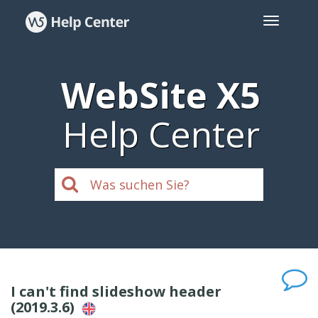
WebSite X5
Help Center
I can't find slideshow header
(2019.3.6)