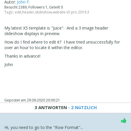
Autor:
John F.
Besucht 2389, Followers 1, Geteilt 0
Tags::
edit
,
header
,
slideshow
,
website x5 pro 2019.3
My latest X5 template is "Juice". And a 3 image header
slideshow displays in preview.
How do I find where to edit it? I have tried unsuccessfully for
over an hour to locate it within the editor.
Thanks in advance!
John
Gepostet am
29.09.2020 20:00:21
3 ANTWORTEN
- 2 NüTZLICH
Hi, you need to go to the "Row Format"...