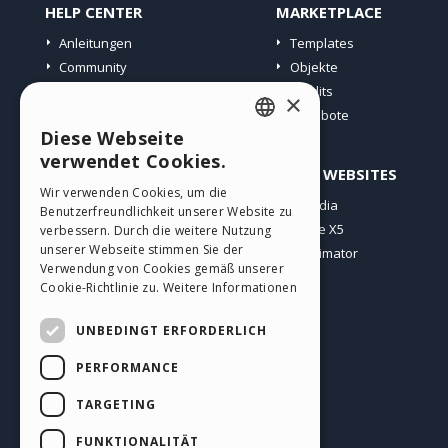
HELP CENTER
MARKETPLACE
Anleitungen
Templates
Community
Objekte
Websites von Nutzern
Credits
×
Angebote
Diese Webseite
ENGLISH
verwendet Cookies.
PROFIL
ANDERE WEBSITES
ITALIAN
Wir verwenden Cookies, um die
Meine Beiträge
Incomedia
Benutzerfreundlichkeit unserer Website zu
GERMAN
Meine Lizenz
WebSite X5
verbessern. Durch die weitere Nutzung
SPANISH
unserer Webseite stimmen Sie der
Download
WebAnimator
Verwendung von Cookies gemäß unserer
Webhosting
PORTUGUESE
Cookie-Richtlinie zu.
Weitere Informationen
Meine Credits
POLISH
UNBEDINGT ERFORDERLICH
RUSSIAN
PERFORMANCE
FRENCH
TARGETING
Deutsch
FUNKTIONALITÄT