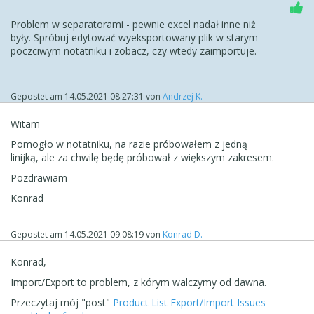
Problem w separatorami - pewnie excel nadał inne niż
były. Spróbuj edytować wyeksportowany plik w starym
poczciwym notatniku i zobacz, czy wtedy zaimportuje.
Gepostet am
14.05.2021 08:27:31
von
Andrzej K.
Witam
Pomogło w notatniku, na razie próbowałem z jedną
linijką, ale za chwilę będę próbował z większym zakresem.
Pozdrawiam
Konrad
Gepostet am
14.05.2021 09:08:19
von
Konrad D.
Konrad,
Import/Export to problem, z kórym walczymy od dawna.
Przeczytaj mój "post"
Product List Export/Import Issues