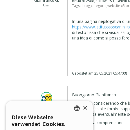
Gianfranco G.
Besucht 2588, Followers 1, Geteilt
User
Tags::
blog
,
categoria
,
website x5 pr
In una pagina riepilogativa di
https://www.istitutotoscanini.
di testo fissa che si visualizz
una idea di come si possa fare
Gepostet am
25.05.2021 05:47:08
Buongiorno Gianfranco
Purtroppo, considerando che lo
×
Stefano G.
non mi è possibile fornire sup
Incomedia
utente possa eventualmente so
Diese Webseite
ENGLISH
Grazie per la comprensione
verwendet Cookies.
ITALIAN