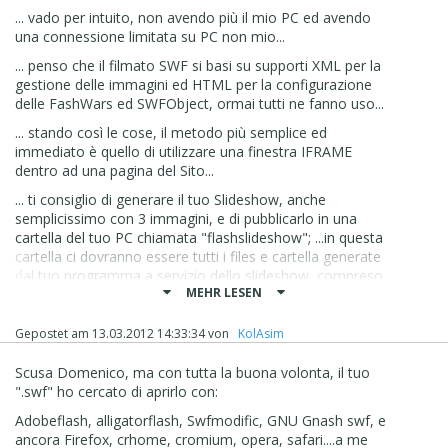
... vado per intuito, non avendo più il mio PC ed avendo
una connessione limitata su PC non mio...
... penso che il filmato SWF si basi su supporti XML per la
gestione delle immagini ed HTML per la configurazione
delle FashWars ed SWFObject, ormai tutti ne fanno uso...
... stando così le cose, il metodo più semplice ed
immediato è quello di utilizzare una finestra IFRAME
dentro ad una pagina del Sito...
... ti consiglio di generare il tuo Slideshow, anche
semplicissimo con 3 immagini, e di pubblicarlo in una
cartella del tuo PC chiamata "flashslideshow"; ...in questa
cartella ci dovranno essere tutti i files e cartella generate
dal tuo programma a servizio dello slideshow, compreso
MEHR LESEN
la pagina HTML che fa da contenitore del filmato SWF,
magari si chiamerà "index.html" o quello che sarà...
Gepostet am
13.03.2012 14:33:34
von
‪ KolAsim ‪ ‪
... ecco, ...fatto questo, crea alla radice del tuo Sito nel
WEB una cartella chiamata con lo stesso nome di prima,
Scusa Domenico, ma con tutta la buona volonta, il tuo
"flashslideshow", e con un programma FTP di terze parti,
".swf" ho cercato di aprirlo con:
tipo Filezilla o WS-FTP, trasferisci completamente il
contenuto della cartella del PC nella cartella del Sito nel
Adobeflash, alligatorflash, Swfmodific, GNU Gnash swf, e
WEB, con tutti i files e sotto-cartelle...
ancora Firefox, crhome, cromium, opera, safari....a me