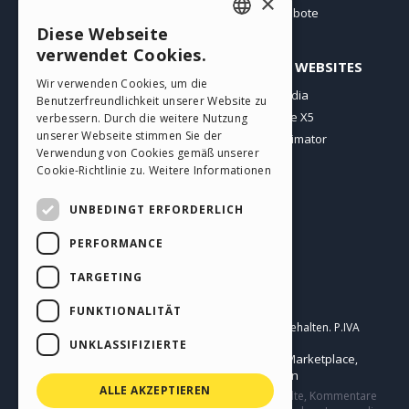
×
Angebote
Diese Webseite
ENGLISH
verwendet Cookies.
PROFIL
ANDERE WEBSITES
ITALIAN
Wir verwenden Cookies, um die
Meine Beiträge
Incomedia
Benutzerfreundlichkeit unserer Website zu
GERMAN
Meine Lizenz
WebSite X5
verbessern. Durch die weitere Nutzung
SPANISH
unserer Webseite stimmen Sie der
Download
WebAnimator
Verwendung von Cookies gemäß unserer
Webhosting
PORTUGUESE
Cookie-Richtlinie zu.
Weitere Informationen
Meine Credits
POLISH
UNBEDINGT ERFORDERLICH
RUSSIAN
PERFORMANCE
FRENCH
TARGETING
Deutsch
FUNKTIONALITÄT
Incomedia s.r.l.
Copyright © 2026
Alle Rechte vorbehalten. P.IVA
IT07514640015
UNKLASSIFIZIERTE
Help Center / Marketplace
Nutzungsbedingungen WebSite X5:
,
Templates
Objects
Datenschutzbestimmungen
,
|
ALLE AKZEPTIEREN
Diese Seite enthält von Benutzern eingereichte Inhalte, Kommentare