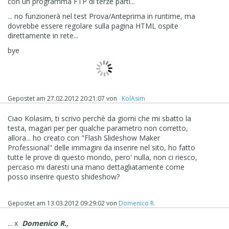
con un programma FTP di terze parti...
... no funzionerà nel test Prova/Anteprima in runtime, ma
dovrebbe essere regolare sulla pagina HTML ospite
direttamente in rete...
bye
Gepostet am
27.02.2012 20:21:07
von
‪ KolAsim ‪ ‪
Ciao Kolasim, ti scrivo perchè da giorni che mi sbatto la
testa, magari per per qualche parametro non corretto,
allora... ho creato con "Flash Slideshow Maker
Professional" delle immagini da inserire nel sito, ho fatto
tutte le prove di questo mondo, pero' nulla, non ci riesco,
percaso mi daresti una mano dettagliatamente come
posso inserire questo shideshow?
Gepostet am
13.03.2012 09:29:02
von
Domenico R.
... x
Domenico R.,