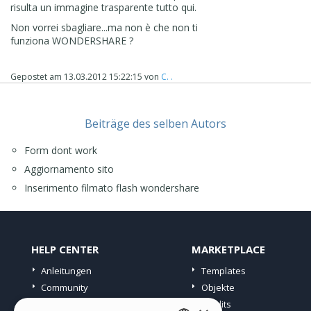
risulta un immagine trasparente tutto qui.
... quindi POSTA qui il LINK diretto alla pagina HTML dello
slideshow, per esempio:
Non vorrei sbagliare...ma non è che non ti
www.nomedeltuosito/flashslideshow/index.html
funziona
WONDERSHARE ?
... fatto questo, appena vedrò il LINK attivo, procederò
con il passo successivo per l'incorporamento
Gepostet am
13.03.2012 15:22:15
von
C. .
nell'IFRAME...
... ...
Beiträge des selben Autors
bye
Form dont work
Aggiornamento sito
Inserimento filmato flash wondershare
HELP CENTER
MARKETPLACE
Anleitungen
Templates
Community
Objekte
Websites von Nutzern
Credits