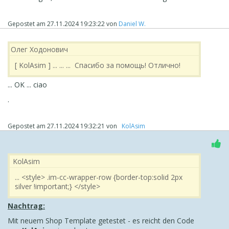
Gepostet am
27.11.2024 19:23:22
von
Daniel W.
Олег Ходонович
[‪ KolAsim ] ... ... ... Спасибо за помощь! Отлично!
... OK ... ciao
.
Gepostet am
27.11.2024 19:32:21
von
‪ KolAsim ‪ ‪
‪ KolAsim ‪ ‪
... <style> .im-cc-wrapper-row {border-top:solid 2px
silver !important;} </style>
Nachtrag:
Mit neuem Shop Template getestet - es reicht den Code