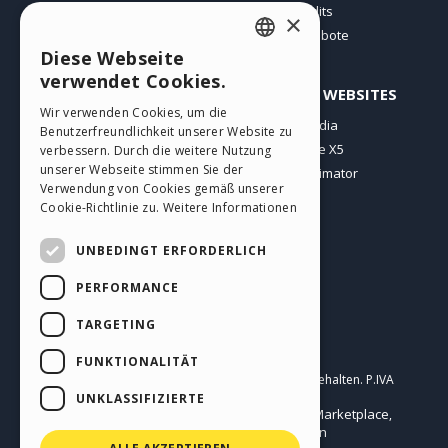
Websites von Nutzern
Credits
×
Angebote
Diese Webseite
ENGLISH
verwendet Cookies.
PROFIL
ANDERE WEBSITES
ITALIAN
Wir verwenden Cookies, um die
Meine Beiträge
Incomedia
Benutzerfreundlichkeit unserer Website zu
GERMAN
Meine Lizenz
WebSite X5
verbessern. Durch die weitere Nutzung
SPANISH
unserer Webseite stimmen Sie der
Download
WebAnimator
Verwendung von Cookies gemäß unserer
Webhosting
PORTUGUESE
Cookie-Richtlinie zu.
Weitere Informationen
Meine Credits
POLISH
UNBEDINGT ERFORDERLICH
RUSSIAN
PERFORMANCE
FRENCH
TARGETING
Deutsch
FUNKTIONALITÄT
Incomedia s.r.l.
Copyright © 2026
Alle Rechte vorbehalten. P.IVA
IT07514640015
UNKLASSIFIZIERTE
Help Center / Marketplace
Nutzungsbedingungen WebSite X5:
,
Templates
Objects
Datenschutzbestimmungen
,
|