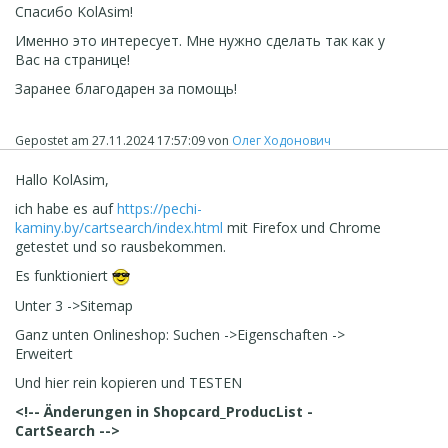
Спасибо KolAsim!
Именно это интересует. Мне нужно сделать так как у
Вас на странице!
Заранее благодарен за помощь!
Gepostet am
27.11.2024 17:57:09
von
Олег Ходонович
Hallo KolAsim,
ich habe es auf
https://pechi-
kaminy.by/cartsearch/index.html
mit Firefox und Chrome
getestet und so rausbekommen.
Es funktioniert
Unter 3 ->Sitemap
Ganz unten Onlineshop: Suchen ->Eigenschaften ->
Erweitert
Und hier rein kopieren und TESTEN
<!-- Änderungen in Shopcard_ProducList -
CartSearch -->