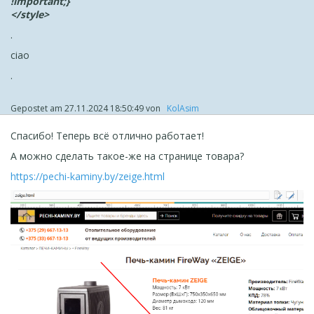
!important;}
</style>
.
ciao
.
Screenshot Chrome
Gepostet am
27.11.2024 18:50:49
von
‪ KolAsim ‪ ‪
Спасибо! Теперь всё отлично работает!
А можно сделать такое-же на странице товара?
https://pechi-kaminy.by/zeige.html