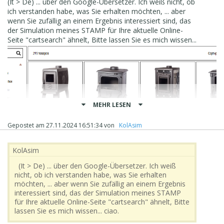
(It > De) ... über den Google-Übersetzer. Ich weiß nicht, ob
помогает.
ich verstanden habe, was Sie erhalten möchten, ... aber
Условно сюда нужно ставить?
wenn Sie zufällig an einem Ergebnis interessiert sind, das
der Simulation meines STAMP für Ihre aktuelle Online-
Seite "cartsearch" ähnelt, Bitte lassen Sie es mich wissen...
MEHR LESEN
Gepostet am
27.11.2024 16:51:34
von
‪ KolAsim ‪ ‪
‪ KolAsim ‪ ‪
(It > De) ... über den Google-Übersetzer. Ich weiß
nicht, ob ich verstanden habe, was Sie erhalten
möchten, ... aber wenn Sie zufällig an einem Ergebnis
.
interessiert sind, das der Simulation meines STAMP
für Ihre aktuelle Online-Seite "cartsearch" ähnelt, Bitte
ciao
lassen Sie es mich wissen... ciao.
.