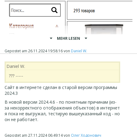
MEHR LESEN
Gepostet am
26.11.2024 19:58:16
von
Daniel W.
Daniel W.
??? -----
Сайт в интернете сделан в старой версии программы
2024.3
В новой версии 2024.4.6 - по понятным причинам (из-
за некорректного отображения объектов) в интернет
я пока не выгружал, тестирую вышеуказанный код - но
он не работает.
Gepostet am
27.11.2024 06:49:14
von
Олег Ходонович