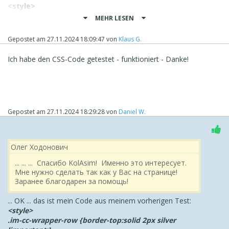
<style>
MEHR LESEN
#im-products .im-cc-products-card .im-cc-
products-price {
Gepostet am
27.11.2024 18:09:47
von
Klaus G.
padding-top: 1px;
border-top-width: 1px;
Ich habe den CSS-Code getestet - funktioniert - Danke!
border-top-style: groove;
border-color: rgb(169, 169, 169);
}
</style>
Gruß
Gepostet am
27.11.2024 18:29:28
von
Daniel W.
KLAUS
Screenshot Firefox
Олег Ходонович
‪... ... ... Спасибо KolAsim! Именно это интересует.
Мне нужно сделать так как у Вас на странице!
Заранее благодарен за помощь!
... OK ... das ist mein Code aus meinem vorherigen Test:
<style>
.im-cc-wrapper-row {border-top:solid 2px silver