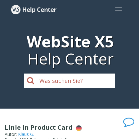
WebSite X5
Help Center
Linie in Product Card
Autor:
Klaus G.