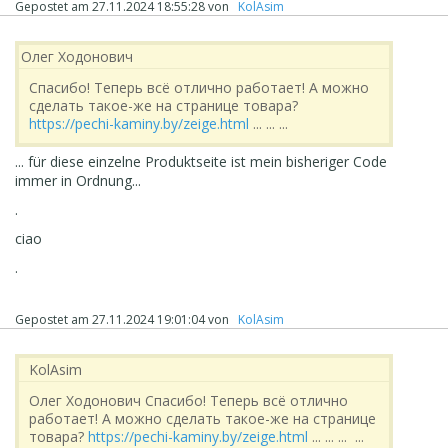
Gepostet am
27.11.2024 18:55:28
von
‪ KolAsim ‪ ‪
Олег Ходонович
Спасибо! Теперь всё отлично работает! А можно
сделать такое-же на странице товара?
https://pechi-kaminy.by/zeige.html
... ... ...
... für diese einzelne Produktseite ist mein bisheriger Code
immer in Ordnung...
.
ciao
.
Gepostet am
27.11.2024 19:01:04
von
‪ KolAsim ‪ ‪
‪ KolAsim ‪ ‪
Олег Ходонович Спасибо! Теперь всё отлично
работает! А можно сделать такое-же на странице
товара?
https://pechi-kaminy.by/zeige.html
... ... ... ...