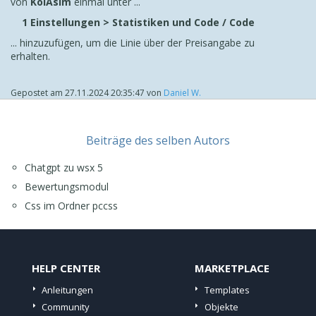
von
KolAsim
einmal unter ...
1 Einstellungen > Statistiken und Code / Code
... hinzuzufügen, um die Linie über der Preisangabe zu
erhalten.
Gepostet am
27.11.2024 20:35:47
von
Daniel W.
Beiträge des selben Autors
Chatgpt zu wsx 5
Bewertungsmodul
Css im Ordner pccss
HELP CENTER
MARKETPLACE
Anleitungen
Templates
Community
Objekte