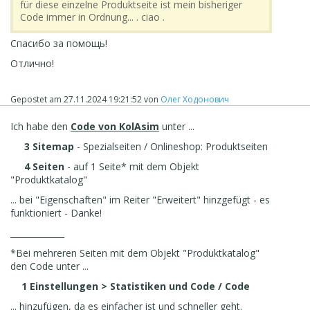
für diese einzelne Produktseite ist mein bisheriger
Code immer in Ordnung... . ciao .
Спасибо за помощь!
Отлично!
Gepostet am
27.11.2024 19:21:52
von
Олег Ходонович
Ich habe den
Code von KolAsim
unter ...
3 Sitemap
- Spezialseiten / Onlineshop: Produktseiten
4 Seiten
- auf 1 Seite* mit dem Objekt
"Produktkatalog"
... bei "Eigenschaften" im Reiter "Erweitert" hinzgefügt - es
funktioniert - Danke!
_____________
*Bei mehreren Seiten mit dem Objekt "Produktkatalog"
den Code unter ...
1 Einstellungen > Statistiken und Code / Code
... hinzufügen, da es einfacher ist und schneller geht.