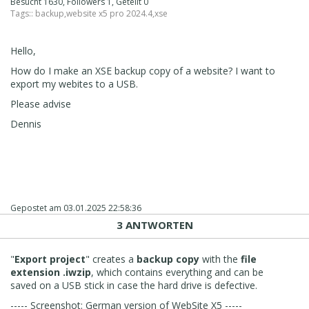
Besucht 1630, Followers 1, Geteilt 0
Tags::
backup
,
website x5 pro 2024.4
,
xse
Hello,
How do I make an XSE backup copy of a website? I want to
export my webites to a USB.
Please advise
Dennis
Gepostet am
03.01.2025 22:58:36
3 ANTWORTEN
"
Export project
" creates a
backup copy
with the
file
extension .iwzip
, which contains everything and can be
saved on a USB stick in case the hard drive is defective.
----- Screenshot: German version of WebSite X5 -----