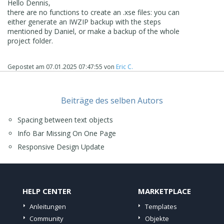
Hello Dennis,
there are no functions to create an .xse files: you can
either generate an IWZIP backup with the steps
mentioned by Daniel, or make a backup of the whole
project folder.
Gepostet am
07.01.2025 07:47:55
von
Eric C.
Beiträge des selben Autors
Spacing between text objects
Info Bar Missing On One Page
Responsive Design Update
HELP CENTER
MARKETPLACE
Anleitungen
Templates
Community
Objekte