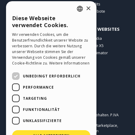
Websites von Nutzern
Credits
×
Angebote
Diese Webseite
ENGLISH
verwendet Cookies.
PROFIL
ANDERE WEBSITES
ITALIAN
Wir verwenden Cookies, um die
Meine Beiträge
Incomedia
Benutzerfreundlichkeit unserer Website zu
GERMAN
Meine Lizenz
WebSite X5
verbessern. Durch die weitere Nutzung
SPANISH
unserer Webseite stimmen Sie der
Download
WebAnimator
Verwendung von Cookies gemäß unserer
Webhosting
PORTUGUESE
Cookie-Richtlinie zu.
Weitere Informationen
Meine Credits
POLISH
UNBEDINGT ERFORDERLICH
RUSSIAN
PERFORMANCE
FRENCH
TARGETING
Deutsch
FUNKTIONALITÄT
Incomedia s.r.l.
Copyright © 2026
Alle Rechte vorbehalten. P.IVA
IT07514640015
UNKLASSIFIZIERTE
Help Center / Marketplace
Nutzungsbedingungen WebSite X5:
,
Templates
Objects
Datenschutzbestimmungen
,
|