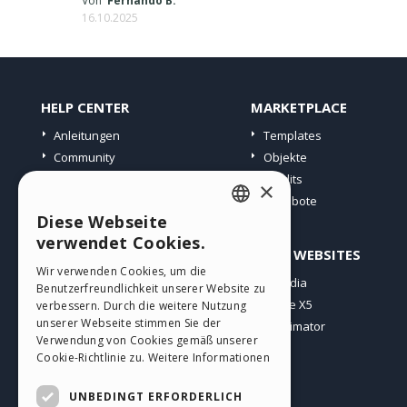
Von
Fernando B.
16.10.2025
HELP CENTER
MARKETPLACE
Anleitungen
Templates
Community
Objekte
Websites von Nutzern
Credits
×
Angebote
Diese Webseite
ENGLISH
verwendet Cookies.
PROFIL
ANDERE WEBSITES
ITALIAN
Wir verwenden Cookies, um die
Meine Beiträge
Incomedia
Benutzerfreundlichkeit unserer Website zu
GERMAN
Meine Lizenz
WebSite X5
verbessern. Durch die weitere Nutzung
SPANISH
unserer Webseite stimmen Sie der
Download
WebAnimator
Verwendung von Cookies gemäß unserer
Webhosting
PORTUGUESE
Cookie-Richtlinie zu.
Weitere Informationen
Meine Credits
POLISH
UNBEDINGT ERFORDERLICH