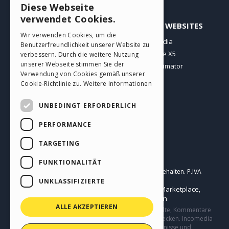
Diese Webseite
ENGLISH
verwendet Cookies.
PROFIL
ANDERE WEBSITES
ITALIAN
Wir verwenden Cookies, um die
Meine Beiträge
Incomedia
Benutzerfreundlichkeit unserer Website zu
GERMAN
Meine Lizenz
WebSite X5
verbessern. Durch die weitere Nutzung
SPANISH
unserer Webseite stimmen Sie der
Download
WebAnimator
Verwendung von Cookies gemäß unserer
Webhosting
PORTUGUESE
Cookie-Richtlinie zu.
Weitere Informationen
Meine Credits
POLISH
UNBEDINGT ERFORDERLICH
RUSSIAN
PERFORMANCE
FRENCH
TARGETING
Deutsch
FUNKTIONALITÄT
Incomedia s.r.l.
Copyright © 2026
Alle Rechte vorbehalten. P.IVA
IT07514640015
UNKLASSIFIZIERTE
Help Center / Marketplace
Nutzungsbedingungen WebSite X5:
,
Templates
Objects
Datenschutzbestimmungen
,
|
ALLE AKZEPTIEREN
Diese Seite enthält von Benutzern eingereichte Inhalte, Kommentare
und Meinungen und besteht nur zu Informationszwecken. Incomedia
lehnt jegliche Haftung für die Handlungen, Versäumnisse und