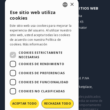
×
PERFIL
OTROS SITIOS WEB
Ese sitio web utiliza
ENGLISH
Mis post
Incomedia
cookies
Mis licencias
WebSite X5
ITALIAN
Este sitio web usa cookies para mejorar la
Mis download
WebAnimator
experiencia del usuario. Al utilizar nuestro
GERMAN
Espacio Web
sitio web, usted acepta todas las cookies
SPANISH
Mis Créditos
de acuerdo con nuestra Política de
cookies.
Más información
PORTUGUESE
COOKIES ESTRICTAMENTE
POLISH
NECESARIAS
COOKIES DE RENDIMIENTO
RUSSIAN
Español
FRENCH
COOKIES DE PREFERENCIAS
Incomedia s.r.l.
Copyright © 2026
All rights reserved. P.IVA
COOKIES DE FUNCIONALIDAD
IT07514640015
Help Center / Marketplace
Condiciones de uso WebSite X5:
,
Templates
Objects
Privacy Policy
COOKIES NO CLASIFICADAS
,
|
Este sitio contiene comentarios, opiniones y materiales publicados
por los usuarios solo con fines informativos. Incomedia se exime de
ACEPTAR TODO
RECHAZAR TODO
cualquier responsabilidad por actos, omisiones y comportamiento
de terceros en relación con el uso del sitio. Todos los mensajes y