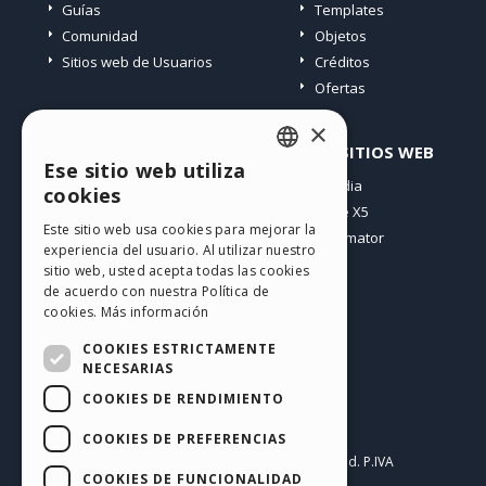
Guías
Templates
Comunidad
Objetos
Sitios web de Usuarios
Créditos
Ofertas
×
PERFIL
OTROS SITIOS WEB
Ese sitio web utiliza
ENGLISH
Mis post
Incomedia
cookies
Mis licencias
WebSite X5
ITALIAN
Este sitio web usa cookies para mejorar la
Mis download
WebAnimator
experiencia del usuario. Al utilizar nuestro
GERMAN
Espacio Web
sitio web, usted acepta todas las cookies
SPANISH
Mis Créditos
de acuerdo con nuestra Política de
cookies.
Más información
PORTUGUESE
COOKIES ESTRICTAMENTE
POLISH
NECESARIAS
COOKIES DE RENDIMIENTO
RUSSIAN
Español
FRENCH
COOKIES DE PREFERENCIAS
Incomedia s.r.l.
Copyright © 2026
All rights reserved. P.IVA
COOKIES DE FUNCIONALIDAD
IT07514640015