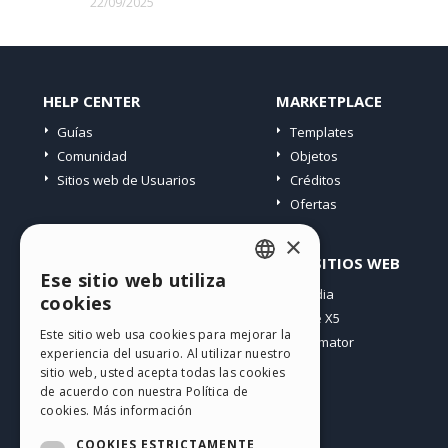
22/09/2025
HELP CENTER
MARKETPLACE
Guías
Templates
Comunidad
Objetos
Sitios web de Usuarios
Créditos
Ofertas
×
PERFIL
OTROS SITIOS WEB
Ese sitio web utiliza
ENGLISH
Mis post
Incomedia
cookies
Mis licencias
WebSite X5
ITALIAN
Este sitio web usa cookies para mejorar la
Mis download
WebAnimator
experiencia del usuario. Al utilizar nuestro
GERMAN
Espacio Web
sitio web, usted acepta todas las cookies
SPANISH
Mis Créditos
de acuerdo con nuestra Política de
cookies.
Más información
PORTUGUESE
COOKIES ESTRICTAMENTE