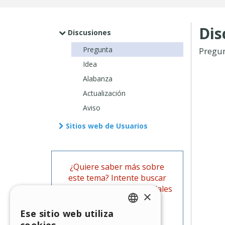
Dis
Discusiones
Pregunta
Pregu
Idea
Alabanza
Actualización
Aviso
Sitios web de Usuarios
¿Quiere saber más sobre
este tema? Intente buscar
también en las Guías oficiales
×
de WebSite X5.
Ese sitio web utiliza
ENGLISH
Ir a las Guías