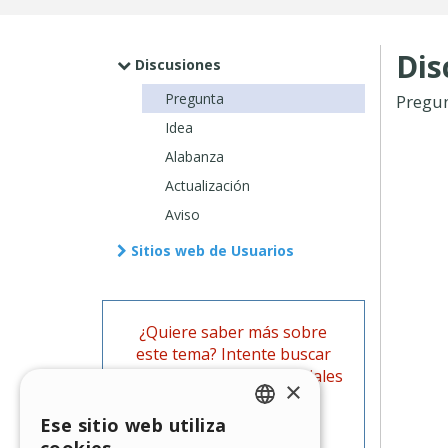
Dis
Discusiones
Pregunta
Pregu
Idea
Alabanza
Actualización
Aviso
Sitios web de Usuarios
¿Quiere saber más sobre
este tema? Intente buscar
también en las Guías oficiales
×
de WebSite X5.
Ese sitio web utiliza
ENGLISH
Ir a las Guías