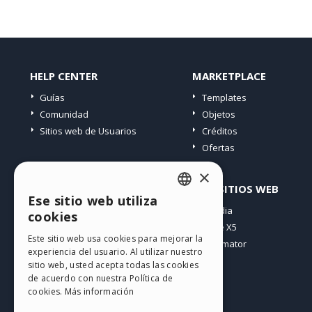
HELP CENTER
MARKETPLACE
Guías
Templates
Comunidad
Objetos
Sitios web de Usuarios
Créditos
Ofertas
×
PERFIL
OTROS SITIOS WEB
Ese sitio web utiliza
ENGLISH
Mis post
Incomedia
cookies
Mis licencias
WebSite X5
ITALIAN
Este sitio web usa cookies para mejorar la
Mis download
WebAnimator
experiencia del usuario. Al utilizar nuestro
GERMAN
Espacio Web
sitio web, usted acepta todas las cookies
SPANISH
Mis Créditos
de acuerdo con nuestra Política de
cookies.
Más información
PORTUGUESE