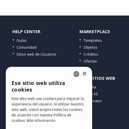
HELP CENTER
MARKETPLACE
Guías
Templates
Comunidad
Objetos
Sitios web de Usuarios
Créditos
Ofertas
×
PERFIL
OTROS SITIOS WEB
Ese sitio web utiliza
ENGLISH
Mis post
Incomedia
cookies
Mis licencias
WebSite X5
ITALIAN
Este sitio web usa cookies para mejorar la
Mis download
WebAnimator
experiencia del usuario. Al utilizar nuestro
GERMAN
Espacio Web
sitio web, usted acepta todas las cookies
SPANISH
Mis Créditos
de acuerdo con nuestra Política de
cookies.
Más información
PORTUGUESE