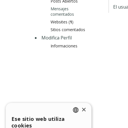
Posts Abiertos
El usu
Mensajes
comentados
Websites (
1
)
Sitios comentados
Modifica Perfil
Informaciones
×
Ese sitio web utiliza
ENGLISH
cookies