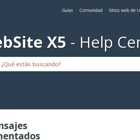
Guías
Comunidad
Sitios web de 
bSite X5
Help Ce
sajes
mentados