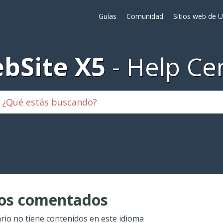
Guías
Comunidad
Sitios web de 
bSite X5
Help Ce
ios comentados
ario no tiene contenidos en este idioma