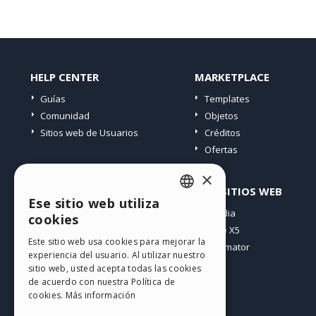
HELP CENTER
MARKETPLACE
Guías
Templates
Comunidad
Objetos
Sitios web de Usuarios
Créditos
Ofertas
×
PERFIL
OTROS SITIOS WEB
Ese sitio web utiliza
ENGLISH
Mis post
Incomedia
cookies
Mis licencias
WebSite X5
ITALIAN
Este sitio web usa cookies para mejorar la
Mis download
WebAnimator
experiencia del usuario. Al utilizar nuestro
GERMAN
Espacio Web
sitio web, usted acepta todas las cookies
SPANISH
Mis Créditos
de acuerdo con nuestra Política de
cookies.
Más información
PORTUGUESE