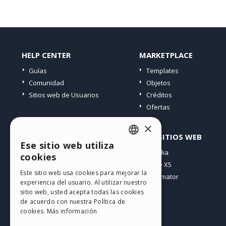
HELP CENTER
MARKETPLACE
Guías
Templates
Comunidad
Objetos
Sitios web de Usuarios
Créditos
Ofertas
×
PERFIL
OTROS SITIOS WEB
Ese sitio web utiliza
ENGLISH
Mis post
Incomedia
cookies
Mis licencias
WebSite X5
ITALIAN
Este sitio web usa cookies para mejorar la
Mis download
WebAnimator
experiencia del usuario. Al utilizar nuestro
GERMAN
Espacio Web
sitio web, usted acepta todas las cookies
SPANISH
Mis Créditos
de acuerdo con nuestra Política de
cookies.
Más información
PORTUGUESE