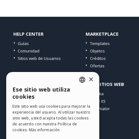
HELP CENTER
MARKETPLACE
Guías
Templates
Comunidad
Objetos
Sitios web de Usuarios
Créditos
Ofertas
×
PERFIL
OTROS SITIOS WEB
Ese sitio web utiliza
ENGLISH
Mis post
Incomedia
cookies
Mis licencias
WebSite X5
ITALIAN
Este sitio web usa cookies para mejorar la
Mis download
WebAnimator
experiencia del usuario. Al utilizar nuestro
GERMAN
Espacio Web
sitio web, usted acepta todas las cookies
SPANISH
Mis Créditos
de acuerdo con nuestra Política de
cookies.
Más información
PORTUGUESE