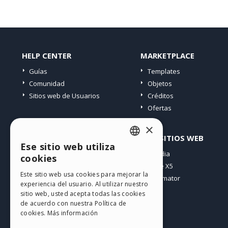
HELP CENTER
MARKETPLACE
Guías
Templates
Comunidad
Objetos
Sitios web de Usuarios
Créditos
Ofertas
×
PERFIL
OTROS SITIOS WEB
Ese sitio web utiliza
ENGLISH
Mis post
Incomedia
cookies
Mis licencias
WebSite X5
ITALIAN
Este sitio web usa cookies para mejorar la
Mis download
WebAnimator
experiencia del usuario. Al utilizar nuestro
GERMAN
Espacio Web
sitio web, usted acepta todas las cookies
SPANISH
Mis Créditos
de acuerdo con nuestra Política de
cookies.
Más información
PORTUGUESE