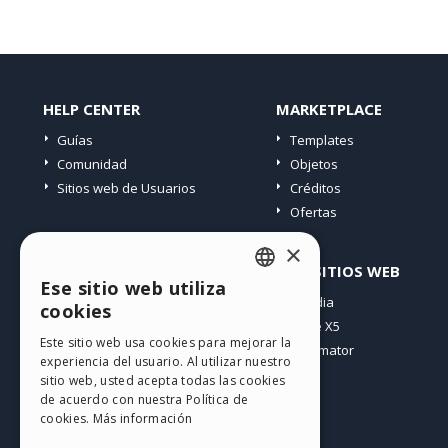
HELP CENTER
MARKETPLACE
Guías
Templates
Comunidad
Objetos
Sitios web de Usuarios
Créditos
Ofertas
×
PERFIL
OTROS SITIOS WEB
Ese sitio web utiliza
ENGLISH
Mis post
Incomedia
cookies
Mis licencias
WebSite X5
ITALIAN
Este sitio web usa cookies para mejorar la
Mis download
WebAnimator
experiencia del usuario. Al utilizar nuestro
GERMAN
Espacio Web
sitio web, usted acepta todas las cookies
SPANISH
Mis Créditos
de acuerdo con nuestra Política de
cookies.
Más información
PORTUGUESE