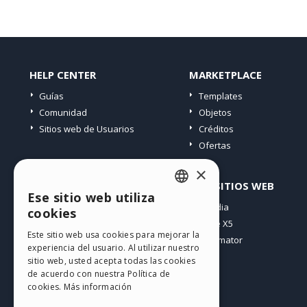
HELP CENTER
MARKETPLACE
Guías
Templates
Comunidad
Objetos
Sitios web de Usuarios
Créditos
Ofertas
×
PERFIL
OTROS SITIOS WEB
Ese sitio web utiliza
ENGLISH
Mis post
Incomedia
cookies
Mis licencias
WebSite X5
ITALIAN
Este sitio web usa cookies para mejorar la
Mis download
WebAnimator
experiencia del usuario. Al utilizar nuestro
GERMAN
Espacio Web
sitio web, usted acepta todas las cookies
SPANISH
Mis Créditos
de acuerdo con nuestra Política de
cookies.
Más información
PORTUGUESE