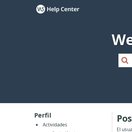
We
Perfil
Pos
Actividades
El usu