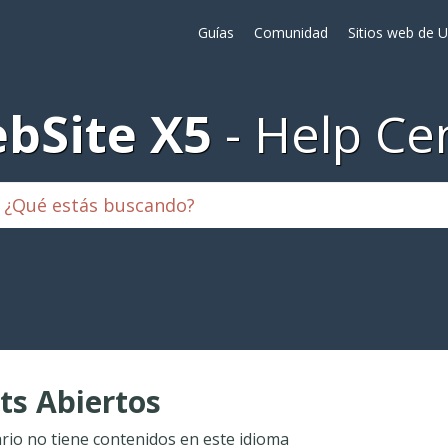
Guías
Comunidad
Sitios web de 
bSite X5
Help Ce
ts Abiertos
ario no tiene contenidos en este idioma