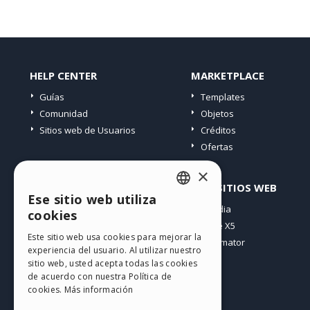
HELP CENTER
MARKETPLACE
Guías
Templates
Comunidad
Objetos
Sitios web de Usuarios
Créditos
Ofertas
×
PERFIL
OTROS SITIOS WEB
Ese sitio web utiliza
ENGLISH
Mis post
Incomedia
cookies
Mis licencias
WebSite X5
ITALIAN
Este sitio web usa cookies para mejorar la
Mis download
WebAnimator
experiencia del usuario. Al utilizar nuestro
GERMAN
Espacio Web
sitio web, usted acepta todas las cookies
SPANISH
Mis Créditos
de acuerdo con nuestra Política de
cookies.
Más información
PORTUGUESE