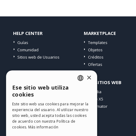
HELP CENTER
MARKETPLACE
Guías
Templates
Comunidad
Objetos
Sitios web de Usuarios
Créditos
Ofertas
×
PERFIL
OTROS SITIOS WEB
Ese sitio web utiliza
ENGLISH
Mis post
Incomedia
cookies
Mis licencias
WebSite X5
ITALIAN
Este sitio web usa cookies para mejorar la
Mis download
WebAnimator
experiencia del usuario. Al utilizar nuestro
GERMAN
Espacio Web
sitio web, usted acepta todas las cookies
SPANISH
Mis Créditos
de acuerdo con nuestra Política de
cookies.
Más información
PORTUGUESE