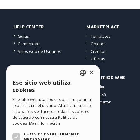
HELP CENTER
MARKETPLACE
Guías
Templates
Comunidad
Objetos
Sitios web de Usuarios
Créditos
Ofertas
×
PERFIL
OTROS SITIOS WEB
Ese sitio web utiliza
ENGLISH
Mis post
Incomedia
cookies
Mis licencias
WebSite X5
ITALIAN
Este sitio web usa cookies para mejorar la
Mis download
WebAnimator
experiencia del usuario. Al utilizar nuestro
GERMAN
Espacio Web
sitio web, usted acepta todas las cookies
SPANISH
Mis Créditos
de acuerdo con nuestra Política de
cookies.
Más información
PORTUGUESE
COOKIES ESTRICTAMENTE
POLISH
NECESARIAS