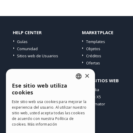
HELP CENTER
MARKETPLACE
Guías
Templates
Comunidad
Objetos
Sitios web de Usuarios
Créditos
Ofertas
×
PERFIL
OTROS SITIOS WEB
Ese sitio web utiliza
ENGLISH
Mis post
Incomedia
cookies
Mis licencias
WebSite X5
ITALIAN
Este sitio web usa cookies para mejorar la
Mis download
WebAnimator
experiencia del usuario. Al utilizar nuestro
GERMAN
Espacio Web
sitio web, usted acepta todas las cookies
SPANISH
Mis Créditos
de acuerdo con nuestra Política de
cookies.
Más información
PORTUGUESE