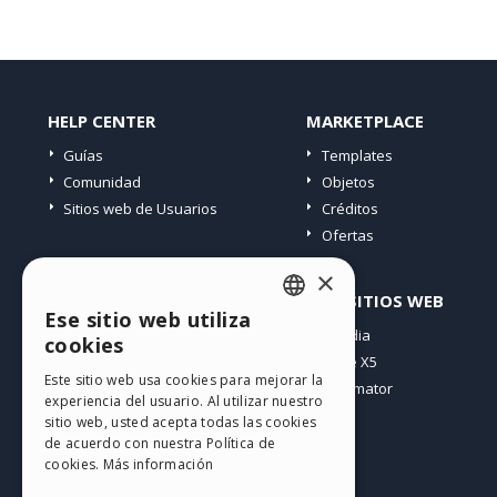
HELP CENTER
MARKETPLACE
Guías
Templates
Comunidad
Objetos
Sitios web de Usuarios
Créditos
Ofertas
×
PERFIL
OTROS SITIOS WEB
Ese sitio web utiliza
ENGLISH
Mis post
Incomedia
cookies
Mis licencias
WebSite X5
ITALIAN
Este sitio web usa cookies para mejorar la
Mis download
WebAnimator
experiencia del usuario. Al utilizar nuestro
GERMAN
Espacio Web
sitio web, usted acepta todas las cookies
SPANISH
Mis Créditos
de acuerdo con nuestra Política de
cookies.
Más información
PORTUGUESE