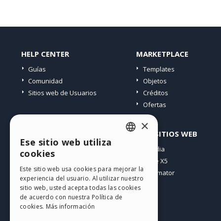
HELP CENTER
MARKETPLACE
Guías
Templates
Comunidad
Objetos
Sitios web de Usuarios
Créditos
Ofertas
×
PERFIL
OTROS SITIOS WEB
Ese sitio web utiliza
ENGLISH
Mis post
Incomedia
cookies
Mis licencias
WebSite X5
ITALIAN
Este sitio web usa cookies para mejorar la
Mis download
WebAnimator
experiencia del usuario. Al utilizar nuestro
GERMAN
Espacio Web
sitio web, usted acepta todas las cookies
SPANISH
Mis Créditos
de acuerdo con nuestra Política de
cookies.
Más información
PORTUGUESE