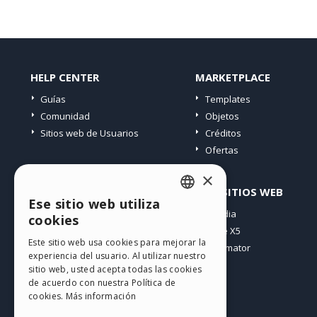
HELP CENTER
MARKETPLACE
Guías
Templates
Comunidad
Objetos
Sitios web de Usuarios
Créditos
Ofertas
×
PERFIL
OTROS SITIOS WEB
Ese sitio web utiliza
ENGLISH
Mis post
Incomedia
cookies
Mis licencias
WebSite X5
ITALIAN
Este sitio web usa cookies para mejorar la
Mis download
WebAnimator
experiencia del usuario. Al utilizar nuestro
GERMAN
Espacio Web
sitio web, usted acepta todas las cookies
SPANISH
Mis Créditos
de acuerdo con nuestra Política de
cookies.
Más información
PORTUGUESE