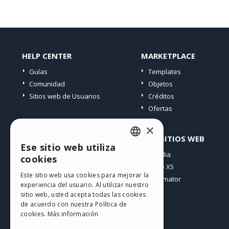
HELP CENTER
MARKETPLACE
Guías
Templates
Comunidad
Objetos
Sitios web de Usuarios
Créditos
Ofertas
×
PERFIL
OTROS SITIOS WEB
Ese sitio web utiliza
ENGLISH
Mis post
Incomedia
cookies
Mis licencias
WebSite X5
ITALIAN
Este sitio web usa cookies para mejorar la
Mis download
WebAnimator
experiencia del usuario. Al utilizar nuestro
GERMAN
Espacio Web
sitio web, usted acepta todas las cookies
SPANISH
Mis Créditos
de acuerdo con nuestra Política de
cookies.
Más información
PORTUGUESE