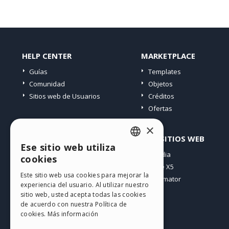
HELP CENTER
MARKETPLACE
Guías
Templates
Comunidad
Objetos
Sitios web de Usuarios
Créditos
Ofertas
×
PERFIL
OTROS SITIOS WEB
Ese sitio web utiliza
ENGLISH
Mis post
Incomedia
cookies
Mis licencias
WebSite X5
ITALIAN
Este sitio web usa cookies para mejorar la
Mis download
WebAnimator
experiencia del usuario. Al utilizar nuestro
GERMAN
Espacio Web
sitio web, usted acepta todas las cookies
SPANISH
Mis Créditos
de acuerdo con nuestra Política de
cookies.
Más información
PORTUGUESE