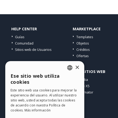
HELP CENTER
MARKETPLACE
Guías
Templates
Comunidad
Objetos
Sitios web de Usuarios
Créditos
Ofertas
×
PERFIL
OTROS SITIOS WEB
Ese sitio web utiliza
ENGLISH
Mis post
Incomedia
cookies
Mis licencias
WebSite X5
ITALIAN
Este sitio web usa cookies para mejorar la
Mis download
WebAnimator
experiencia del usuario. Al utilizar nuestro
GERMAN
Espacio Web
sitio web, usted acepta todas las cookies
SPANISH
Mis Créditos
de acuerdo con nuestra Política de
cookies.
Más información
PORTUGUESE