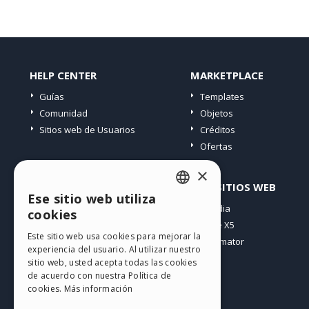
HELP CENTER
MARKETPLACE
Guías
Templates
Comunidad
Objetos
Sitios web de Usuarios
Créditos
Ofertas
×
PERFIL
OTROS SITIOS WEB
Ese sitio web utiliza
ENGLISH
Mis post
Incomedia
cookies
Mis licencias
WebSite X5
ITALIAN
Este sitio web usa cookies para mejorar la
Mis download
WebAnimator
experiencia del usuario. Al utilizar nuestro
GERMAN
Espacio Web
sitio web, usted acepta todas las cookies
SPANISH
Mis Créditos
de acuerdo con nuestra Política de
cookies.
Más información
PORTUGUESE