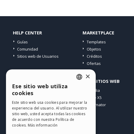
HELP CENTER
MARKETPLACE
Guías
Templates
Comunidad
Objetos
Sitios web de Usuarios
Créditos
Ofertas
×
PERFIL
OTROS SITIOS WEB
Ese sitio web utiliza
ENGLISH
Mis post
Incomedia
cookies
Mis licencias
WebSite X5
ITALIAN
Este sitio web usa cookies para mejorar la
Mis download
WebAnimator
experiencia del usuario. Al utilizar nuestro
GERMAN
Espacio Web
sitio web, usted acepta todas las cookies
SPANISH
Mis Créditos
de acuerdo con nuestra Política de
cookies.
Más información
PORTUGUESE