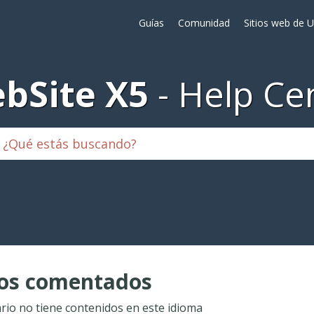
Guías
Comunidad
Sitios web de 
bSite X5
Help Ce
ios comentados
ario no tiene contenidos en este idioma