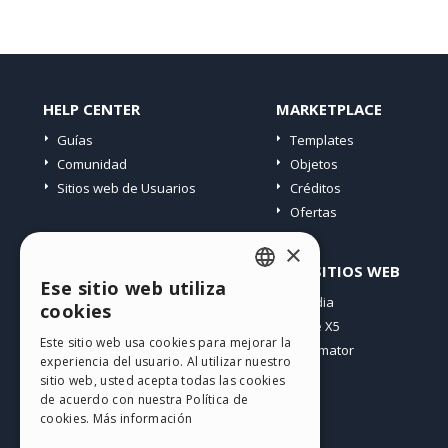
HELP CENTER
MARKETPLACE
Guías
Templates
Comunidad
Objetos
Sitios web de Usuarios
Créditos
Ofertas
×
PERFIL
OTROS SITIOS WEB
Ese sitio web utiliza
ENGLISH
Mis post
Incomedia
cookies
Mis licencias
WebSite X5
ITALIAN
Este sitio web usa cookies para mejorar la
Mis download
WebAnimator
experiencia del usuario. Al utilizar nuestro
GERMAN
Espacio Web
sitio web, usted acepta todas las cookies
SPANISH
Mis Créditos
de acuerdo con nuestra Política de
cookies.
Más información
PORTUGUESE