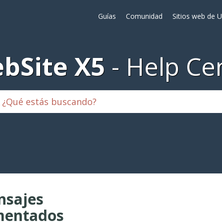
Guías
Comunidad
Sitios web de 
bSite X5
Help Ce
sajes
mentados