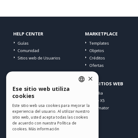
HELP CENTER
MARKETPLACE
Guías
Templates
Comunidad
Objetos
Sitios web de Usuarios
Créditos
Ofertas
×
PERFIL
OTROS SITIOS WEB
Ese sitio web utiliza
ENGLISH
Mis post
Incomedia
cookies
Mis licencias
WebSite X5
ITALIAN
Este sitio web usa cookies para mejorar la
Mis download
WebAnimator
experiencia del usuario. Al utilizar nuestro
GERMAN
Espacio Web
sitio web, usted acepta todas las cookies
SPANISH
Mis Créditos
de acuerdo con nuestra Política de
cookies.
Más información
PORTUGUESE