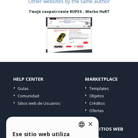
Other websites by the same author
Twoje zaopatrzenie RUPES - Marbo HuRT
HELP CENTER
MARKETPLACE
Guías
Templates
Comunidad
Objetos
Sitios web de Usuarios
Créditos
Ofertas
×
PERFIL
OTROS SITIOS WEB
Ese sitio web utiliza
ENGLISH