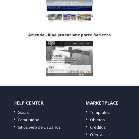
Azienda - Ripa produzione porte Barletta
HELP CENTER
MARKETPLACE
Guías
Templates
Comunidad
Objetos
Sitios web de Usuarios
Créditos
Ofertas