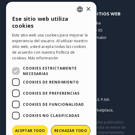
×
PERFIL
OTROS SITIOS WEB
Ese sitio web utiliza
ENGLISH
Mis post
Incomedia
cookies
Mis licencias
WebSite X5
ITALIAN
Este sitio web usa cookies para mejorar la
Mis download
WebAnimator
experiencia del usuario. Al utilizar nuestro
GERMAN
Espacio Web
sitio web, usted acepta todas las cookies
SPANISH
Mis Créditos
de acuerdo con nuestra Política de
cookies.
Más información
PORTUGUESE
COOKIES ESTRICTAMENTE
POLISH
NECESARIAS
COOKIES DE RENDIMIENTO
RUSSIAN
Español
FRENCH
COOKIES DE PREFERENCIAS
Incomedia s.r.l.
Copyright © 2026
All rights reserved. P.IVA
COOKIES DE FUNCIONALIDAD
IT07514640015
Help Center / Marketplace
Condiciones de uso WebSite X5:
,
Templates
Objects
Privacy Policy
COOKIES NO CLASIFICADAS
,
|
Este sitio contiene comentarios, opiniones y materiales publicados
por los usuarios solo con fines informativos. Incomedia se exime de
ACEPTAR TODO
RECHAZAR TODO
cualquier responsabilidad por actos, omisiones y comportamiento