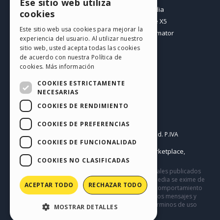
Ese sitio web utiliza
ENGLISH
Mis post
Incomedia
cookies
Mis licencias
WebSite X5
ITALIAN
Este sitio web usa cookies para mejorar la
Mis download
WebAnimator
experiencia del usuario. Al utilizar nuestro
GERMAN
Espacio Web
sitio web, usted acepta todas las cookies
SPANISH
Mis Créditos
de acuerdo con nuestra Política de
cookies.
Más información
PORTUGUESE
COOKIES ESTRICTAMENTE
POLISH
NECESARIAS
COOKIES DE RENDIMIENTO
RUSSIAN
Español
FRENCH
COOKIES DE PREFERENCIAS
Incomedia s.r.l.
Copyright © 2026
All rights reserved. P.IVA
COOKIES DE FUNCIONALIDAD
IT07514640015
Help Center / Marketplace
Condiciones de uso WebSite X5:
,
Templates
Objects
Privacy Policy
COOKIES NO CLASIFICADAS
,
|
Este sitio contiene comentarios, opiniones y materiales publicados
por los usuarios solo con fines informativos. Incomedia se exime de
ACEPTAR TODO
RECHAZAR TODO
cualquier responsabilidad por actos, omisiones y comportamiento
de terceros en relación con el uso del sitio. Todos los mensajes y
términos de uso en este sitio están sujetos a los Términos de uso
MOSTRAR DETALLES
de Incomedia.