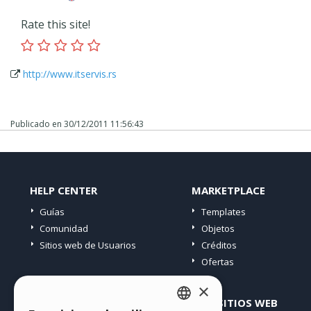
Rate this site!
http://www.itservis.rs
Publicado en
30/12/2011 11:56:43
HELP CENTER
MARKETPLACE
Guías
Templates
Comunidad
Objetos
Sitios web de Usuarios
Créditos
Ofertas
×
PERFIL
OTROS SITIOS WEB